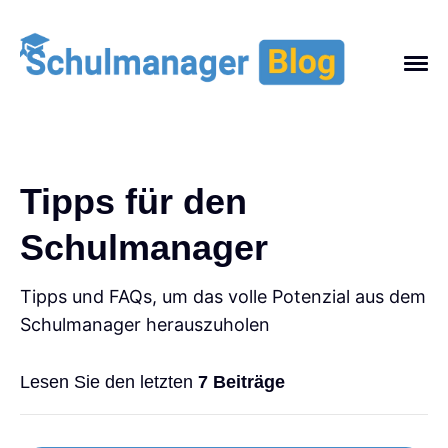
Tipps für den
Schulmanager
Themen
NEU IM SCHULMANAGER
Tipps und FAQs, um das volle Potenzial aus dem
WEBINARE & VERANSTALTUNGEN
Schulmanager herauszuholen
TIPPS FÜR DEN SCHULMANAGER
AUS DEM SCHULALLTAG
FÜR SCHULTRÄGER
Lesen Sie den letzten
7 Beiträge