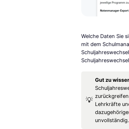
Welche Daten Sie s
mit dem Schulmanag
Schuljahreswechsel
Schuljahreswechsel
Gut zu wisse
Schuljahreswe
zurückgreifen
💡
Lehrkräfte und
dazugehörigen
unvollständig.