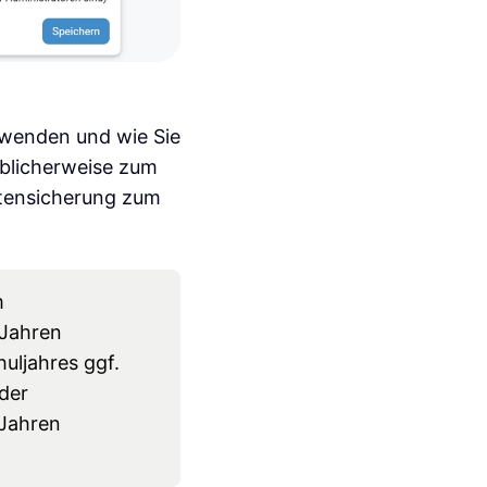
rwenden und wie Sie
üblicherweise zum
atensicherung zum
m
 Jahren
uljahres ggf.
 der
 Jahren