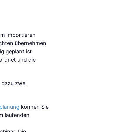
mm importieren
richten übernehmen
g geplant ist.
eordnet und die
 dazu zwei
planung
können Sie
im laufenden
ebinar. Die