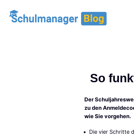
T
So funk
N
T
Der Schuljahreswec
F
zu den Anmeldecode
wie Sie vorgehen.
Die vier Schritte