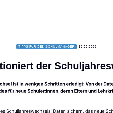
TIPPS FÜR DEN SCHULMANAGER
15.06.2026
hemen
tioniert der Schuljahre
EU IM SCHULMANAGER
WEBINARE & VERANSTALTUNGEN
IPPS FÜR DEN SCHULMANAGER
AUS DEM SCHULALLTAG
hsel ist in wenigen Schritten erledigt: Von der Dat
ÜR SCHULTRÄGER
s für neue Schüler:innen, deren Eltern und Lehrkräf
 des Schuljahreswechsels: Daten sichern, das neue Sch