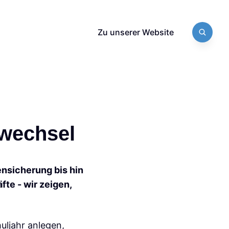
Zu unserer Website
swechsel
ensicherung bis hin
te - wir zeigen,
uljahr anlegen,